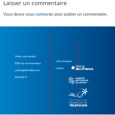
Laisser un commentaire
Vous devez
vous connecter
pour publier un commentaire.
2 Place Jules Gevelot
Offres d’emplois
92130, Issy-les-Moulineaux
Contact
contact@idftriathlon.com
09.81.09.36.12