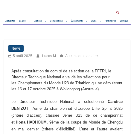
Actualités
La LIFT
Actions
Compétitions
Événements
Clubs
Partenaires
Boutique
News
5 août 2025
Lucas M
Aucun commentaire
Après consultation du comité de sélection de la FFTRI, le
Directeur Technique National a validé les sélections pour
les
Championnats du Monde U23 de Triathlon
qui se dérouleront
les 16 et 17 octobre 2025 à Wollongong (Australie).
Le Directeur Technique National a sélectionné
Candice
DENIZOT
, 7ème du championnat d’Europe Elite Sprint 2025
(critère d’accès), classée 3ème U23 de ce championnat
et
Ilona HADHOUM
, 9ème de la coupe du Monde de Chengdu
en mai dernier (critère d’éligibilité). L’une et l’autre avaient