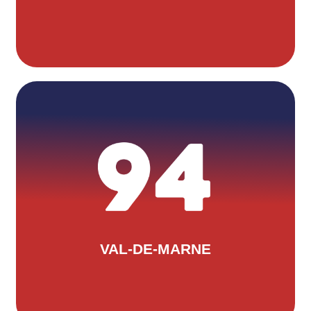
ANDRE PERONNET
Situé au 149 avenue Pierre Brossolette
à Le Perreux-sur-Marne. La trésorière
est Mme Ariane Pierre Noel et le
secrétaire Mr Patrick Poncin. Pour les
contacter : president@triathlon94.fr
VAL-DE-MARNE
LEUR SITE