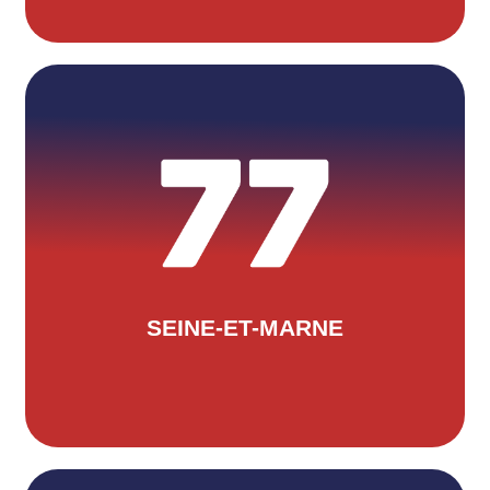
Valentin OUSSELIN
Situé au 91 rue des Molveaux à
Coupvray, le CD77 a comme
trésorière Mme Nathalie Murat et
comme secrétaire Mr Nicolas
Bonnefoi. Pour les contacter :
comite77triathlon@gmail.com
SEINE-ET-MARNE
LEUR SITE