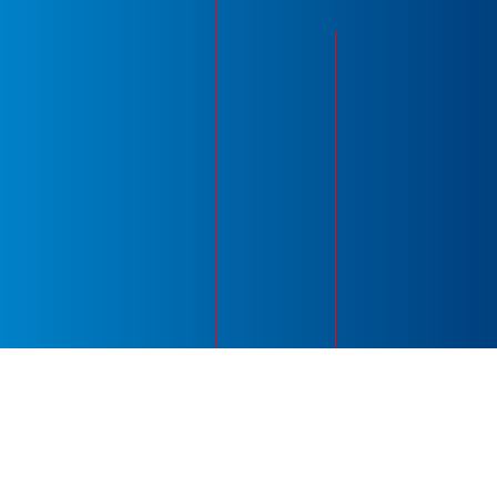
2 Place Jules Gevelot
Offres d’emplois
92130, Issy-les-Moulineaux