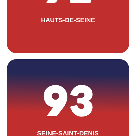
les-Moulineaux, pour les contacter :
yannickdef.yd@gmail.com
HAUTS-DE-SEINE
FREDERIC BLONDIN
Situé au 46/48 rue de Stalingrad à Le
Pré-Saint-Gervais. Pour les contacter
: cd93triathlon@free.fr
SEINE-SAINT-DENIS