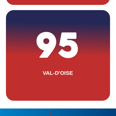
JEAN-FRANCOIS ORHAN
Le trésorier est Mr Pascal Enfert et le
secrétaire Mr David Nevot. Pour les
contacter : cdtri95@gmail.com
VAL-D'OISE