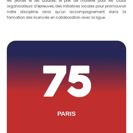
les jeunes et les adultes, le prêt de matériel pour les clubs
organisateurs d’épreuves, des initiatives locales pour promouvoir
notre discipline, ainsi qu’un accompagnement dans la
formation des licenciés en collaboration avec la ligue.
Elena Esper
Situé au 2 rue du sénégal, le CD75 a
comme trésorière Mme Camille
Cornudet et comme secrétaire Mme
Lucie Gallons. Pour les contacter :
contact@triathlon.paris
PARIS
LEUR SITE