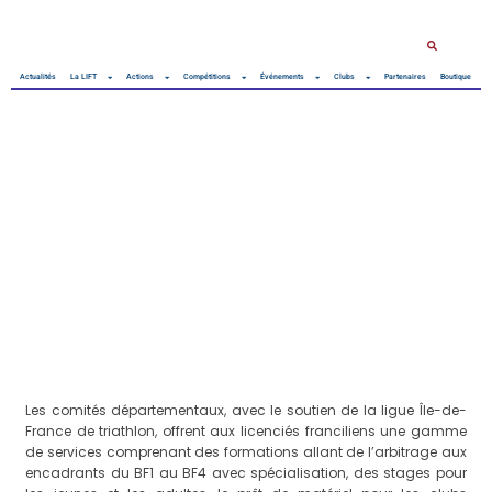
Actualités
La LIFT
Actions
Compétitions
Événements
Clubs
Partenaires
Boutique
Les comités départementaux, avec le soutien de la ligue Île-de-
France de triathlon, offrent aux licenciés franciliens une gamme
de services comprenant des formations allant de l’arbitrage aux
encadrants du BF1 au BF4 avec spécialisation, des stages pour