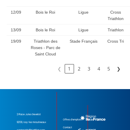
12/09
Bois le Roi
Ligue
Cross
Triathlon
13/09
Bois le Roi
Ligue
Triathlon
19/09
Triathlon des
Stade Français
Cross Tri
Roses - Parc de
Saint Cloud
❮
1
2
3
4
5
❯
2 Place Jules Gevelot
Offres d’emplois
92130, Issy-les-Moulineaux
Contact