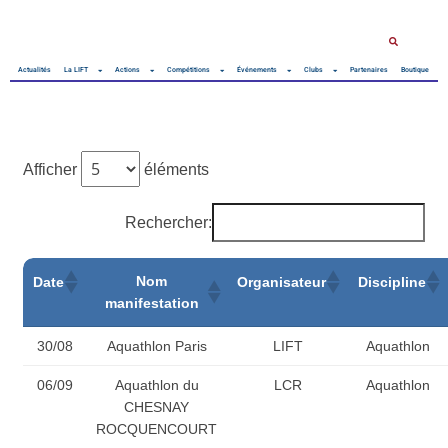
Actualités
La LIFT
Actions
Compétitions
Événements
Clubs
Partenaires
Boutique
Afficher
éléments
Rechercher:
Nom
Date
Organisateur
Discipline
manifestation
30/08
Aquathlon Paris
LIFT
Aquathlon
06/09
Aquathlon du
LCR
Aquathlon
CHESNAY
ROCQUENCOURT