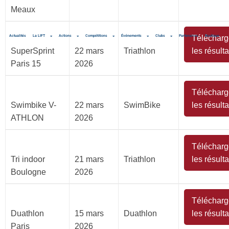
Meaux
Actualités
La LIFT
Actions
Compétitions
Événements
Clubs
Partenaires
Télécharg
Boutique
SuperSprint
22 mars
Triathlon
les résulta
Paris 15
2026
Télécharg
Swimbike V-
22 mars
SwimBike
les résulta
ATHLON
2026
Télécharg
Tri indoor
21 mars
Triathlon
les résulta
Boulogne
2026
Télécharg
Duathlon
15 mars
Duathlon
les résulta
Paris
2026