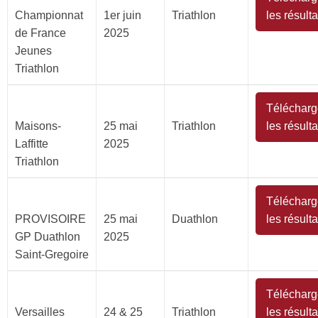
Championnat
1er juin
Triathlon
les résulta
de France
2025
Jeunes
Triathlon
Télécharg
Maisons-
25 mai
Triathlon
les résulta
Laffitte
2025
Triathlon
Télécharg
PROVISOIRE
25 mai
Duathlon
les résulta
GP Duathlon
2025
Saint-Gregoire
Télécharg
Versailles
24 & 25
Triathlon
les résulta