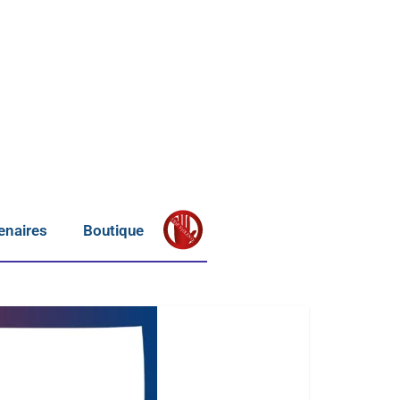
S
T
OP
enaires
Boutique
V
IOLENCE