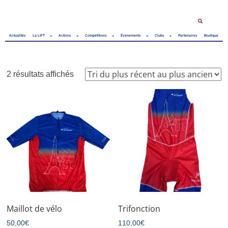
Actualités
La LIFT
Actions
Compétitions
Événements
Clubs
Partenaires
Boutique
2 résultats affichés
Maillot de vélo
Trifonction
50,00
€
110,00
€