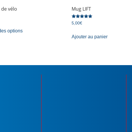
 de vélo
Mug LIFT
Note
5,00
€
5.00
sur 5
des options
Ajouter au panier