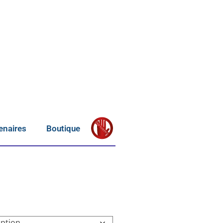
S
T
OP
enaires
Boutique
V
IOLENCE