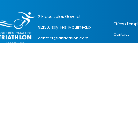
2 Place Jules Gevelot
Offres d’empl
92130, Issy-les-Moulineaux
Contact
contact@idftriathlon.com
09.81.09.36.12