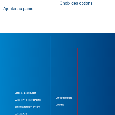
sur 5
Choix des options
Ajouter au panier
2 Place Jules Gevelot
Offres d’emplois
92130, Issy-les-Moulineaux
Contact
contact@idftriathlon.com
09.81.09.36.12