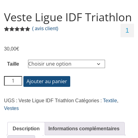
Veste Ligue IDF Triathlon
(
avis client)
1
Noté
1
5.00
sur 5
basé sur
30,00
€
notation
client
Taille
Ajouter au panier
UGS :
Veste Ligue IDF Triathlon
Catégories :
Textile
,
Vestes
Description
Informations complémentaires