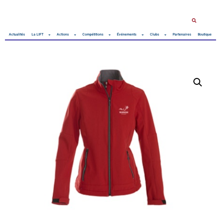
Actualités
La LIFT
Actions
Compétitions
Événements
Clubs
Partenaires
Boutique