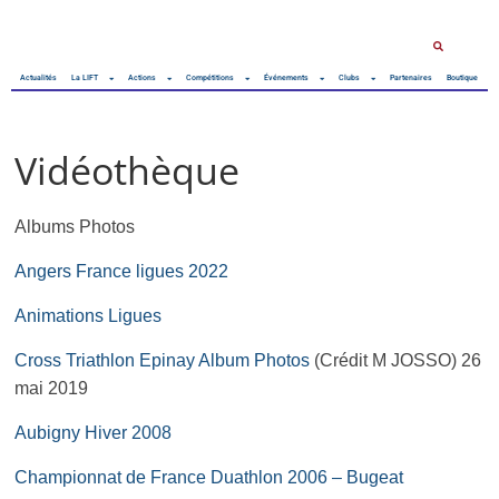
Actualités
La LIFT
Actions
Compétitions
Événements
Clubs
Partenaires
Boutique
Vidéothèque
Albums Photos
Angers France ligues 2022
Animations Ligues
Cross Triathlon Epinay Album Photos
(Crédit M JOSSO) 26
mai 2019
Aubigny Hiver 2008
Championnat de France Duathlon 2006 – Bugeat