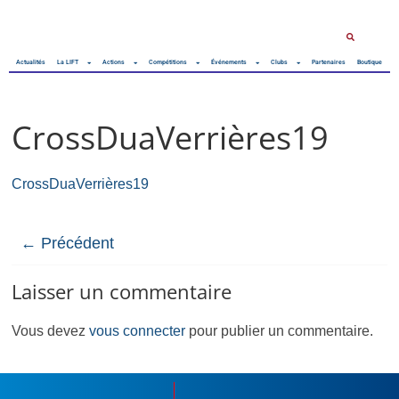
Actualités
La LIFT
Actions
Compétitions
Événements
Clubs
Partenaires
Boutique
CrossDuaVerrières19
CrossDuaVerrières19
← Précédent
Laisser un commentaire
Vous devez
vous connecter
pour publier un commentaire.