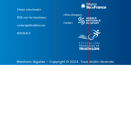
2 Place Jules Gevelot
Offres d’emplois
92130, Issy-les-Moulineaux
Contact
contact@idftriathlon.com
09.81.09.36.12
Mentions légales
– Copyright © 2024 . Tous droits réservés.