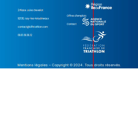
2 Place Jules Gevelot
Offres d’emplois
92130, Issy-les-Moulineaux
Contact
contact@idftriathlon.com
09.81.09.36.12
Mentions légales
– Copyright © 2024 . Tous droits réservés.