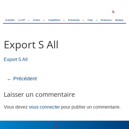
Actualités
La LIFT
Actions
Compétitions
Événements
Clubs
Partenaires
Boutique
Export S All
Export S All
← Précédent
Laisser un commentaire
Vous devez
vous connecter
pour publier un commentaire.