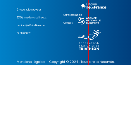
2 Place Jules Gevelot
Offres d’emplois
92130, Issy-les-Moulineaux
Contact
contact@idftriathlon.com
09.81.09.36.12
Mentions légales
– Copyright © 2024 . Tous droits réservés.