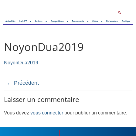
Actualités
La LIFT
Actions
Compétitions
Événements
Clubs
Partenaires
Boutique
NoyonDua2019
NoyonDua2019
← Précédent
Laisser un commentaire
Vous devez
vous connecter
pour publier un commentaire.