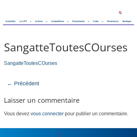
Actualités
La LIFT
Actions
Compétitions
Événements
Clubs
Partenaires
Boutique
SangatteToutesCOurses
SangatteToutesCOurses
← Précédent
Laisser un commentaire
Vous devez
vous connecter
pour publier un commentaire.