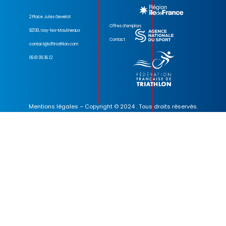
2 Place Jules Gevelot
Offres d’emplois
92130, Issy-les-Moulineaux
Contact
contact@idftriathlon.com
09.81.09.36.12
Mentions légales
– Copyright © 2024 . Tous droits réservés.