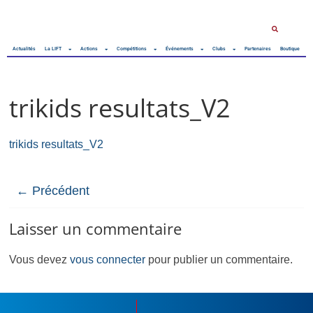
Actualités
La LIFT
Actions
Compétitions
Événements
Clubs
Partenaires
Boutique
trikids resultats_V2
trikids resultats_V2
← Précédent
Laisser un commentaire
Vous devez
vous connecter
pour publier un commentaire.