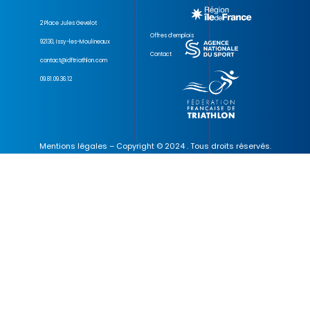
2 Place Jules Gevelot
Offres d’emplois
92130, Issy-les-Moulineaux
Contact
contact@idftriathlon.com
09.81.09.36.12
Mentions légales
– Copyright © 2024 . Tous droits réservés.