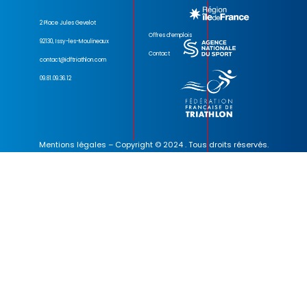
2 Place Jules Gevelot
Offres d’emplois
92130, Issy-les-Moulineaux
Contact
contact@idftriathlon.com
09.81.09.36.12
Mentions légales
– Copyright © 2024 . Tous droits réservés.