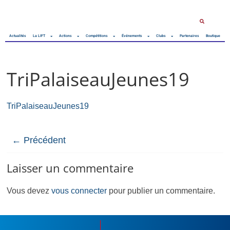
Actualités
La LIFT
Actions
Compétitions
Événements
Clubs
Partenaires
Boutique
TriPalaiseauJeunes19
TriPalaiseauJeunes19
← Précédent
Laisser un commentaire
Vous devez
vous connecter
pour publier un commentaire.