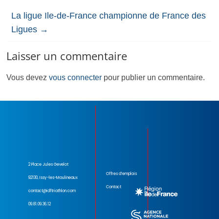
La ligue Ile-de-France championne de France des
Ligues
→
Laisser un commentaire
Vous devez
vous connecter
pour publier un commentaire.
2 Place Jules Gevelot
Offres d’emplois
92130, Issy-les-Moulineaux
Contact
contact@idftriathlon.com
09.81.09.36.12