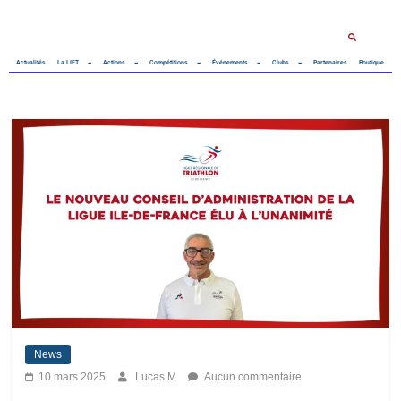
Actualités
La LIFT
Actions
Compétitions
Événements
Clubs
Partenaires
Boutique
News
10 mars 2025
Lucas M
Aucun commentaire