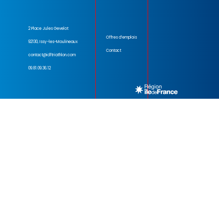
2 Place Jules Gevelot
Offres d’emplois
92130, Issy-les-Moulineaux
Contact
contact@idftriathlon.com
09.81.09.36.12
Mentions légales
– Copyright © 2024 . Tous droits réservés.