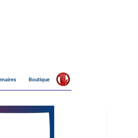
S
T
OP
enaires
Boutique
V
IOLENCE