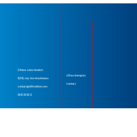
2 Place Jules Gevelot
Offres d’emplois
92130, Issy-les-Moulineaux
Contact
contact@idftriathlon.com
09.81.09.36.12