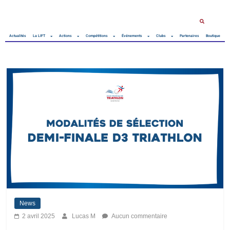
Actualités
La LIFT
Actions
Compétitions
Événements
Clubs
Partenaires
Boutique
News
2 avril 2025
Lucas M
Aucun commentaire