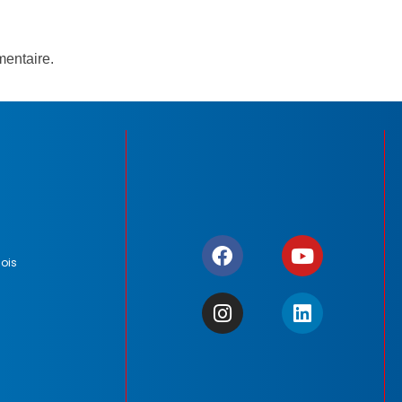
entaire.
ois