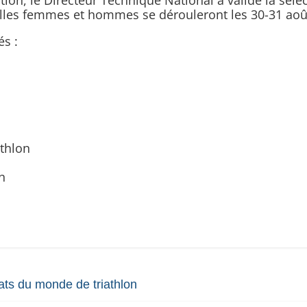
tion, le Directeur Technique National a validé la sél
uelles femmes et hommes se dérouleront les 30-31 aoû
és :
athlon
on
ts du monde de triathlon