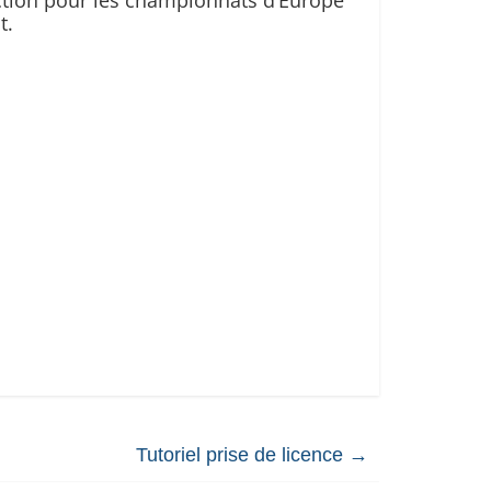
ection pour les championnats d’Europe
t.
Tutoriel prise de licence
→