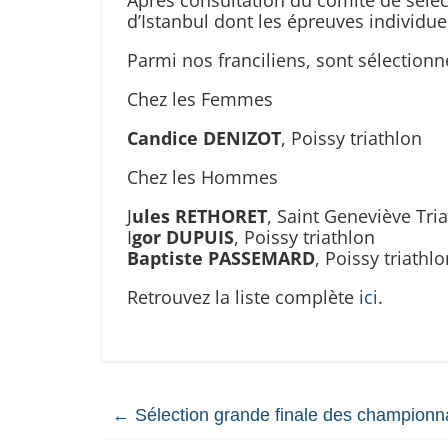
Après consultation du comité de sélec
d’Istanbul dont les épreuves individ
Parmi nos franciliens, sont sélectionn
Chez les Femmes
Candice DENIZOT
, Poissy triathlon
Chez les Hommes
J
ules RETHORET
, Saint Geneviève Tri
I
gor DUPUIS
, Poissy triathlon
Baptiste PASSEMARD
, Poissy triathl
Retrouvez la liste complète
ici
.
←
Sélection grande finale des championna