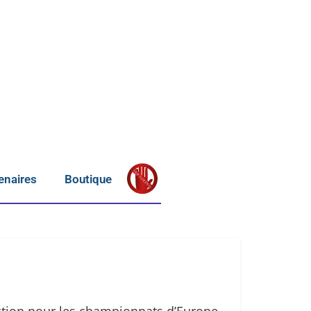
S
T
OP
enaires
Boutique
V
IOLENCE