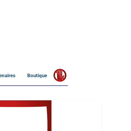
S
T
OP
enaires
Boutique
V
IOLENCE