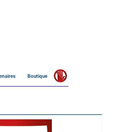
S
T
OP
enaires
Boutique
V
IOLENCE