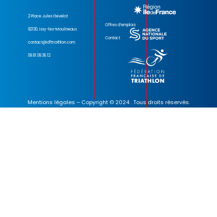
2 Place Jules Gevelot
Offres d’emplois
92130, Issy-les-Moulineaux
Contact
contact@idftriathlon.com
09.81.09.36.12
Mentions légales
– Copyright © 2024 . Tous droits réservés.