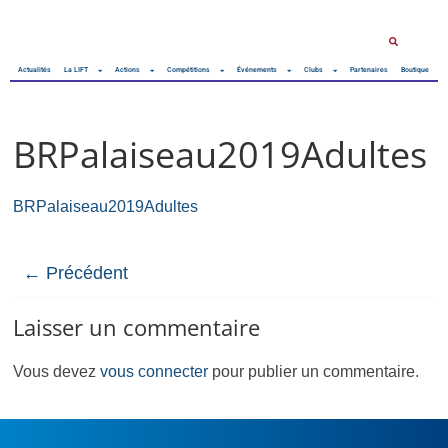
Actualités
La LIFT
Actions
Compétitions
Événements
Clubs
Partenaires
Boutique
BRPalaiseau2019Adultes
BRPalaiseau2019Adultes
← Précédent
Laisser un commentaire
Vous devez
vous connecter
pour publier un commentaire.