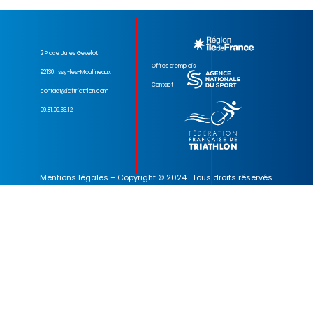
2 Place Jules Gevelot
Offres d’emplois
92130, Issy-les-Moulineaux
Contact
contact@idftriathlon.com
09.81.09.36.12
Mentions légales
– Copyright © 2024 . Tous droits réservés.