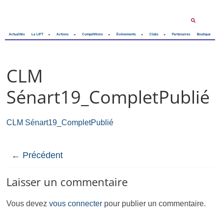
Actualités
La LIFT
Actions
Compétitions
Événements
Clubs
Partenaires
Boutique
CLM
Sénart19_CompletPublié
CLM Sénart19_CompletPublié
← Précédent
Laisser un commentaire
Vous devez
vous connecter
pour publier un commentaire.