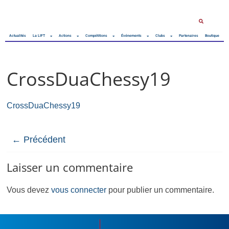
Actualités
La LIFT
Actions
Compétitions
Événements
Clubs
Partenaires
Boutique
CrossDuaChessy19
CrossDuaChessy19
← Précédent
Laisser un commentaire
Vous devez
vous connecter
pour publier un commentaire.