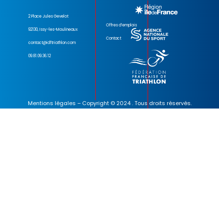
2 Place Jules Gevelot
Offres d’emplois
92130, Issy-les-Moulineaux
Contact
contact@idftriathlon.com
09.81.09.36.12
Mentions légales
– Copyright © 2024 . Tous droits réservés.