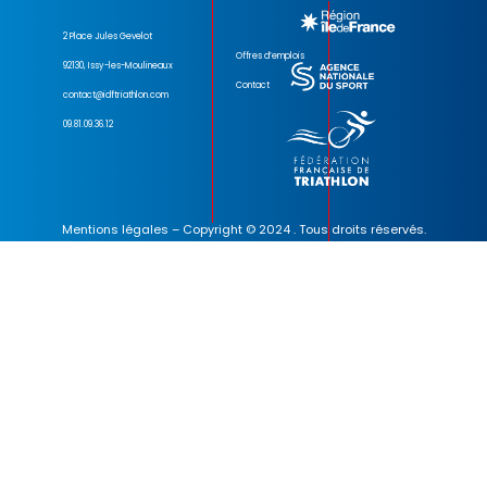
2 Place Jules Gevelot
Offres d’emplois
92130, Issy-les-Moulineaux
Contact
contact@idftriathlon.com
09.81.09.36.12
Mentions légales
– Copyright © 2024 . Tous droits réservés.