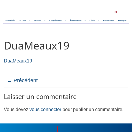
Actualités
La LIFT
Actions
Compétitions
Événements
Clubs
Partenaires
Boutique
DuaMeaux19
DuaMeaux19
← Précédent
Laisser un commentaire
Vous devez
vous connecter
pour publier un commentaire.