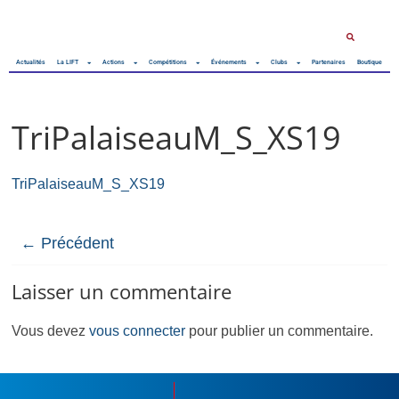
Actualités
La LIFT
Actions
Compétitions
Événements
Clubs
Partenaires
Boutique
TriPalaiseauM_S_XS19
TriPalaiseauM_S_XS19
← Précédent
Laisser un commentaire
Vous devez
vous connecter
pour publier un commentaire.