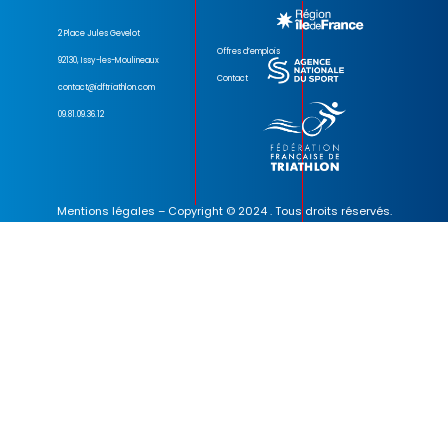
2 Place Jules Gevelot
Offres d’emplois
92130, Issy-les-Moulineaux
Contact
contact@idftriathlon.com
09.81.09.36.12
Mentions légales
– Copyright © 2024 . Tous droits réservés.