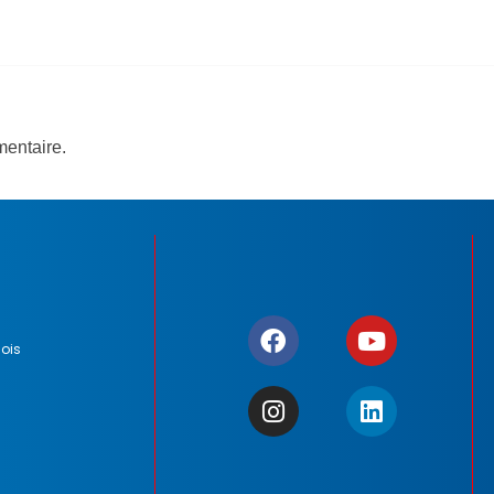
entaire.
ois