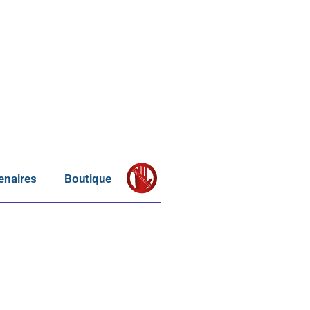
S
T
OP
enaires
Boutique
V
IOLENCE