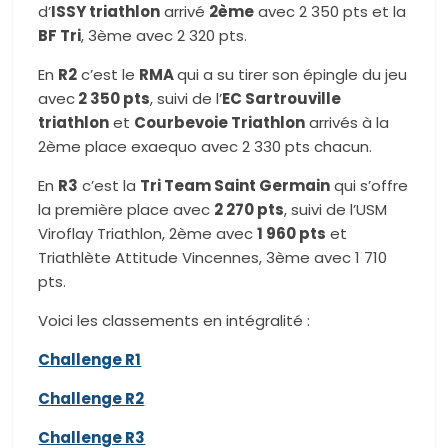
d’
ISSY triathlon
arrivé
2ème
avec 2 350 pts et la
BF Tri
, 3ème avec 2 320 pts.
En
R2
c’est le
RMA
qui a su tirer son épingle du jeu
avec
2 350 pts
, suivi de l’
EC Sartrouville
triathlon
et
Courbevoie Triathlon
arrivés à la
2ème place exaequo avec 2 330 pts chacun.
En
R3
c’est la
Tri Team Saint Germain
qui s’offre
la première place avec
2 270 pts
, suivi de l’USM
Viroflay Triathlon, 2ème avec
1 960 pts
et
Triathlète Attitude Vincennes, 3ème avec 1 710
pts.
Voici les classements en intégralité :
Challenge R1
Challenge R2
Challenge R3