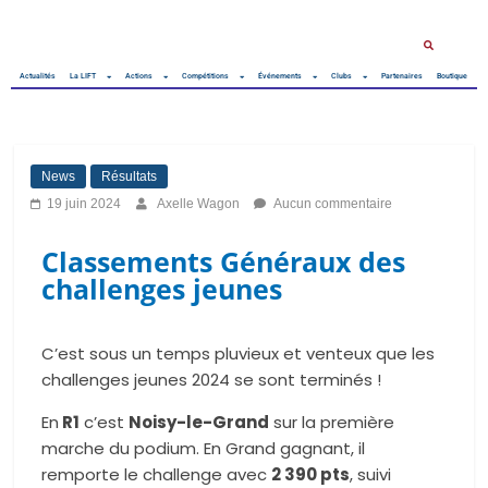
Actualités
La LIFT
Actions
Compétitions
Événements
Clubs
Partenaires
Boutique
News
Résultats
19 juin 2024
Axelle Wagon
Aucun commentaire
Classements Généraux des
challenges jeunes
C’est sous un temps pluvieux et venteux que les
challenges jeunes 2024 se sont terminés !
En
R1
c’est
Noisy-le-Grand
sur la première
marche du podium. En Grand gagnant, il
remporte
le challenge avec
2 390 pts
, suivi