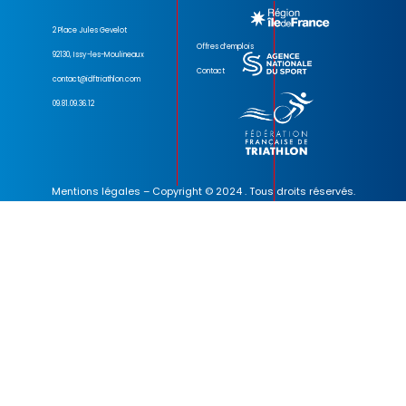
2 Place Jules Gevelot
Offres d’emplois
92130, Issy-les-Moulineaux
Contact
contact@idftriathlon.com
09.81.09.36.12
Mentions légales
– Copyright © 2024 . Tous droits réservés.