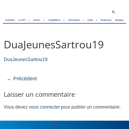
Actualités
La LIFT
Actions
Compétitions
Événements
Clubs
Partenaires
Boutique
DuaJeunesSartrou19
DuaJeunesSartrou19
← Précédent
Laisser un commentaire
Vous devez
vous connecter
pour publier un commentaire.