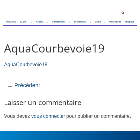
Actualités
La LIFT
Actions
Compétitions
Événements
Clubs
Partenaires
Boutique
AquaCourbevoie19
AquaCourbevoie19
← Précédent
Laisser un commentaire
Vous devez
vous connecter
pour publier un commentaire.