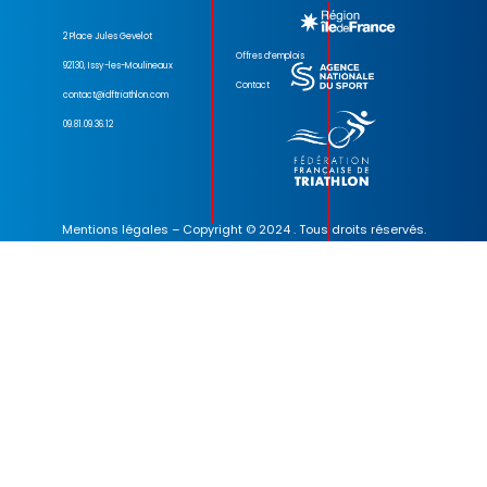
2 Place Jules Gevelot
Offres d’emplois
92130, Issy-les-Moulineaux
Contact
contact@idftriathlon.com
09.81.09.36.12
Mentions légales
– Copyright © 2024 . Tous droits réservés.