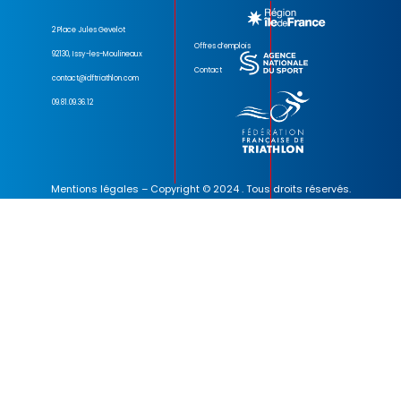
2 Place Jules Gevelot
Offres d’emplois
92130, Issy-les-Moulineaux
Contact
contact@idftriathlon.com
09.81.09.36.12
Mentions légales
– Copyright © 2024 . Tous droits réservés.