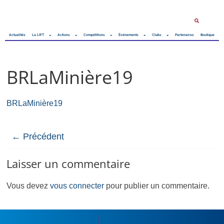
Actualités
La LIFT
Actions
Compétitions
Événements
Clubs
Partenaires
Boutique
BRLaMinière19
BRLaMinière19
← Précédent
Laisser un commentaire
Vous devez
vous connecter
pour publier un commentaire.