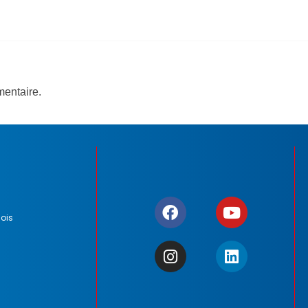
entaire.
ois