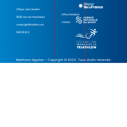
2 Place Jules Gevelot
Offres d’emplois
92130, Issy-les-Moulineaux
Contact
contact@idftriathlon.com
09.81.09.36.12
Mentions légales
– Copyright © 2024 . Tous droits réservés.