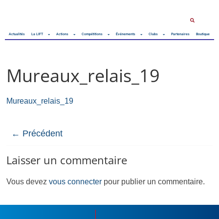
Actualités
La LIFT
Actions
Compétitions
Événements
Clubs
Partenaires
Boutique
Mureaux_relais_19
Mureaux_relais_19
← Précédent
Laisser un commentaire
Vous devez
vous connecter
pour publier un commentaire.